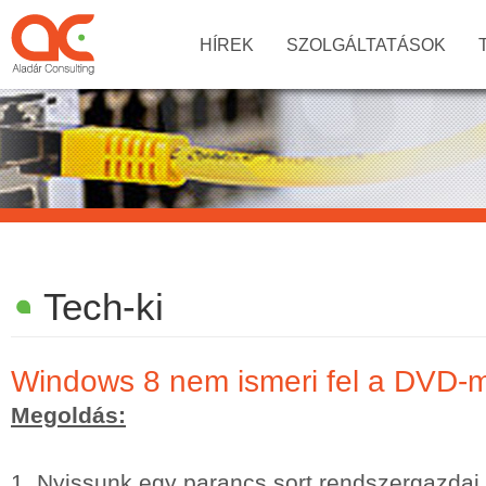
HÍREK
SZOLGÁLTATÁSOK
Tech-ki
Windows 8 nem ismeri fel a DVD-m
Megoldás:
1. Nyissunk egy parancs sort rendszergazdai j