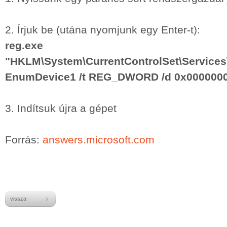
2. Írjuk be (utána nyomjunk egy Enter-t):
reg.ex
"HKLM\System\CurrentControlSet\Services\
EnumDevice1 /t REG_DWORD /d 0x000000
3. Indítsuk újra a gépet
Forrás:
answers.microsoft.com
vissza